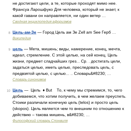
не достигают цели, а те, которые проходят мимо нее.
Франсуа Ларошфуко Для человека, который не знает, к
какой гавани он направляется, ни один ветер …
Сводная энциклопедия афоризмов
Цель-ам-Зе
— Город Цель ам Зе Zell am See Герб …
8
Википедия
цель
— Мета, мишень; виды, намерение, конец, мечта,
9
идеал, стремление. С этой целью, на сей конец. Цель
жизни, предмет сладчайших грез... Ср. . достигать цели,
задаться целью, иметь целью, преследовать цель, с
предвзятой целью, с целью... .. Словарь&#8230; …
Словарь синонимов
Цель
— Цель ♦ But То, к чему мы стремимся, то, чего
10
добиваемся, что хотим получить, в чем желаем преуспеть.
Стоики различали конечную цель (telos) и просто цель
(skopos). Цель является чем то внешним по отношению к
действию – такова мишень, в&#8230; …
Философский словарь Спонвиля