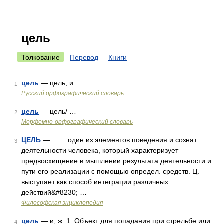
цель
Толкование
Перевод
Книги
цель
— цель, и …
1
Русский орфографический словарь
цель
— цель/ …
2
Морфемно-орфографический словарь
ЦЕЛЬ
— один из элементов поведения и сознат.
3
деятельности человека, который характеризует
предвосхищение в мышлении результата деятельности и
пути его реализации с помощью определ. средств. Ц.
выступает как способ интеграции различных
действий&#8230; …
Философская энциклопедия
цель
— и; ж. 1. Объект для попадания при стрельбе или
4