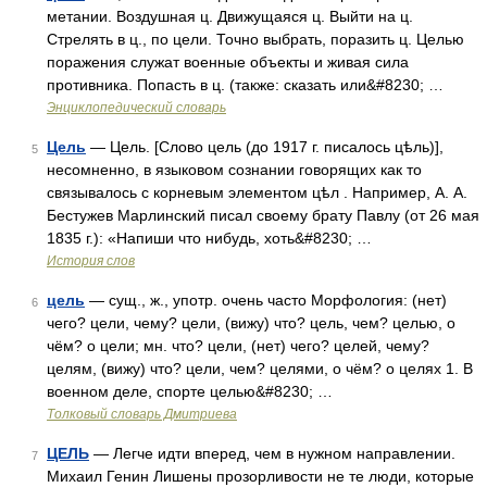
метании. Воздушная ц. Движущаяся ц. Выйти на ц.
Стрелять в ц., по цели. Точно выбрать, поразить ц. Целью
поражения служат военные объекты и живая сила
противника. Попасть в ц. (также: сказать или&#8230; …
Энциклопедический словарь
Цель
— Цель. [Слово цель (до 1917 г. писалось цѣль)],
5
несомненно, в языковом сознании говорящих как то
связывалось с корневым элементом цѣл . Например, А. А.
Бестужев Марлинский писал своему брату Павлу (от 26 мая
1835 г.): «Напиши что нибудь, хоть&#8230; …
История слов
цель
— сущ., ж., употр. очень часто Морфология: (нет)
6
чего? цели, чему? цели, (вижу) что? цель, чем? целью, о
чём? о цели; мн. что? цели, (нет) чего? целей, чему?
целям, (вижу) что? цели, чем? целями, о чём? о целях 1. В
военном деле, спорте целью&#8230; …
Толковый словарь Дмитриева
ЦЕЛЬ
— Легче идти вперед, чем в нужном направлении.
7
Михаил Генин Лишены прозорливости не те люди, которые